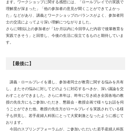
ます。ワークショップに関する感想には、「ロールプレイでの実践で
理解度が深まった」「他の参加者の意見が聞くことができてよかっ
た」などがあり、講義とワークショップのバランスがよく、参加者同
士の交流によってより深い理解につながりました。
さらに9割以上の参加者が「1か月以内に今回学んだ内容で後輩教育を
実践できそう」と回答し、今後の生活に役立てるものと期待していま
す。
【最後に】
講義・ロールプレイを通し、参加者同士が教育に関する悩みを共有
し、またその悩みに対してどのように対応するべきか、深い議論を交
わすことができました。さらに本年は、昨年に引き続き全国各地の教
授の先生方にもご参加いただき、懇親会・教授企画で様々なお話を伺
うことができた他、教授の先生方がロールプレイを実践されている様
子も拝見し、若手産婦人科医にとって大変刺激となったように感じて
おります。
今回のスプリングフォーラムが、ご参加いただいた若手産婦人科医