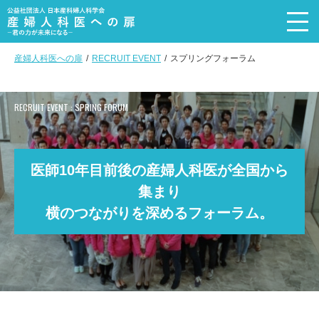
産婦人科医への扉
RECRUIT EVENT
スプリングフォーラム
トップページ
Top page
RECRUIT EVENT : SPRING FORUM
メッセージ
Message
産婦人科を選ぶ理由
Reason
医師10年目前後の産婦人科医が全国から
産婦人科医の4職種+α
集まり
Subspecialty
横のつながりを深めるフォーラム。
活動内容
Recruit event
産婦人科医の声
Doctor’s voice
産婦人科医の実態
DATA