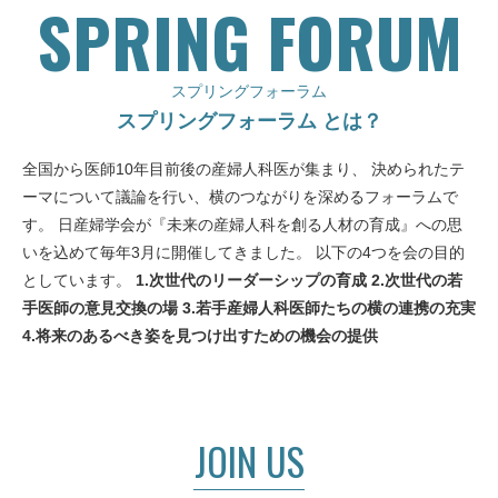
SPRING FORUM
委員会について
About us
スプリングフォーラム
お知らせ
スプリングフォーラム とは？
Information
お問い合わせ
全国から医師10年目前後の産婦人科医が集まり、
決められたテ
Contact
ーマについて議論を行い、横のつながりを深めるフォーラムで
ダウンロード
す。
日産婦学会が『未来の産婦人科を創る人材の育成』への思
Download
いを込めて毎年3月に開催してきました。
以下の4つを会の目的
THANKS
としています。
1.次世代のリーダーシップの育成
2.次世代の若
THANKS
手医師の意見交換の場
3.若手産婦人科医師たちの横の連携の充実
4.将来のあるべき姿を見つけ出すための機会の提供
サイトマップ
Site map
JOIN US