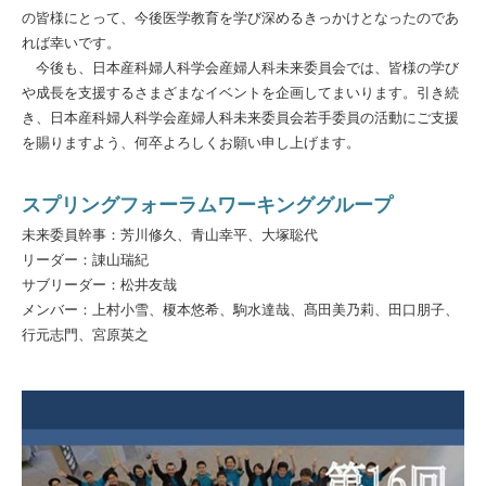
の皆様にとって、今後医学教育を学び深めるきっかけとなったのであ
れば幸いです。
今後も、日本産科婦人科学会産婦人科未来委員会では、皆様の学び
や成長を支援するさまざまなイベントを企画してまいります。引き続
き、日本産科婦人科学会産婦人科未来委員会若手委員の活動にご支援
を賜りますよう、何卒よろしくお願い申し上げます。
スプリングフォーラムワーキンググループ
未来委員幹事：芳川修久、青山幸平、大塚聡代
リーダー：諌山瑞紀
サブリーダー：松井友哉
メンバー：上村小雪、榎本悠希、駒水達哉、髙田美乃莉、田口朋子、
行元志門、宮原英之