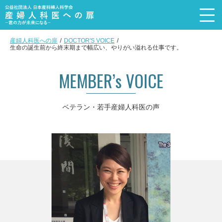
産婦人科医への扉
DOCTOR'S VOICE
生命の誕生前から終末期まで幅広い、やりがい溢れる仕事です。
トップページ
Top page
MEMBER’s VOICE
メッセージ
Message
産婦人科を選ぶ理由
ベテラン・若手産婦人科医の声
Reason
産婦人科医の4職種+α
Subspecialty
活動内容
Recruit event
産婦人科医の声
Doctor’s voice
産婦人科医の実態
DATA