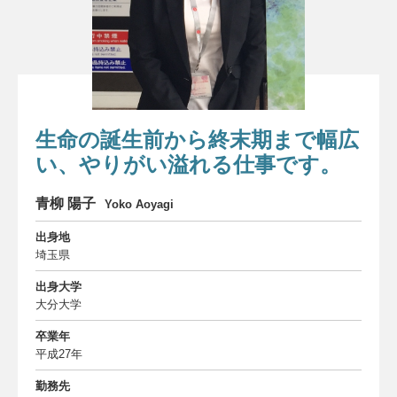
委員会について
About us
お知らせ
Information
お問い合わせ
生命の誕生前から終末期まで幅広
Contact
い、やりがい溢れる仕事です。
ダウンロード
Download
青柳 陽子
Yoko Aoyagi
THANKS
出身地
THANKS
埼玉県
サイトマップ
Site map
出身大学
大分大学
卒業年
平成27年
勤務先