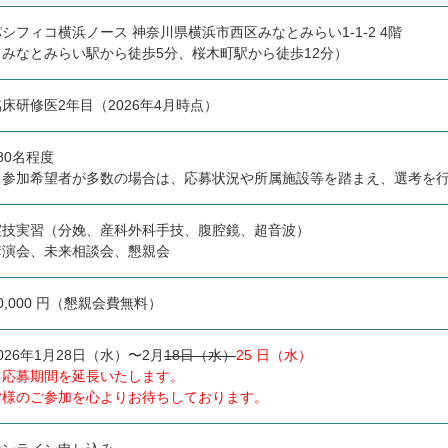
パシフィコ横浜ノース
神奈川県横浜市西区みなとみらい1-1-2 4階
（みなとみらい駅から徒歩5分、桜木町駅から徒歩12分）
臨床研修医2年目（2026年4月時点）
80名程度
（参加希望者が多数の場合は、応募状況や所属施設等を踏まえ、選考を
実技実習（分娩、産科外科手技、腹腔鏡、超音波）
講演会、未来相談会、懇親会
0,000 円（懇親会費無料）
026年1月28日（水）〜2月
18日（水）
25 日（水）
※応募期間を延長いたします。
皆様のご参加を心よりお待ちしております。