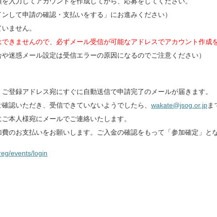
項を入力してアカウントを作成してから、応募をしてください。
インして申請の確認・支払いをする」にお進みください）
ていません。
はできませんので、必ずメール受信が可能なアドレスでアカウント作成
合や迷惑メール設定は受信エラーの原因になるのでご注意ください）
活動内容
お
Recruit event
Infor
、ご登録アドレス宛にすぐに自動送信で申請完了のメールが届きます。
産婦人科医の声
お
ご確認いただき、受信できていないようでしたら、
wakate@jsog.or.jp
ま
Doctor’s voice
Cont
にご本人様宛にメールでご連絡いたします。
産婦人科医の実態
ダ
加費のお支払いをお願いします。ご入金の確認をもって「参加確定」と
DATA
Down
eg/events/login
委員会について
TH
About us
THA
サ
Site