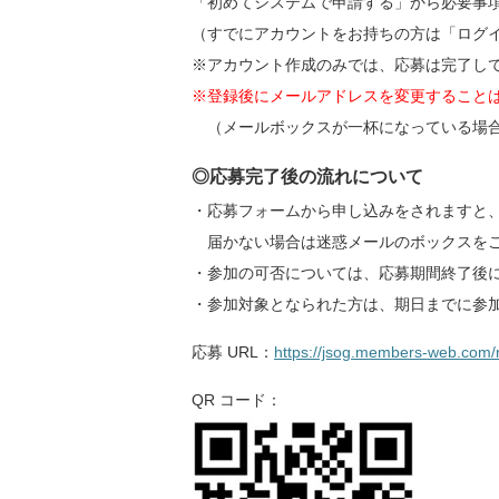
「初めてシステムで申請する」から必要事
（すでにアカウントをお持ちの方は「ログ
※アカウント作成のみでは、応募は完了し
※登録後にメールアドレスを変更すること
（メールボックスが一杯になっている場
トップページ
◎応募完了後の流れについて
Top page
・応募フォームから申し込みをされますと
メッセージ
届かない場合は迷惑メールのボックスを
Message
・参加の可否については、応募期間終了後
産婦人科を選ぶ理由
・参加対象となられた方は、期日までに参
Reason
応募 URL：
https://jsog.members-web.com/r
産婦人科医の4職種+α
Subspecialty
QR コード：