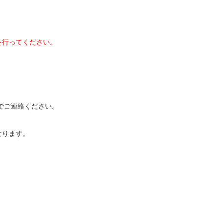
を行ってください。
知らせ
mation
問い合わせ
でご連絡ください。
act
ウンロード
なります。
load
ANKS
NKS
イトマップ
 map