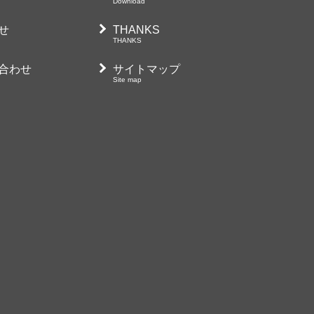
Download
問い合わせ
act
せ
THANKS
n
THANKS
ウンロード
load
合わせ
サイトマップ
Site map
ANKS
NKS
イトマップ
 map