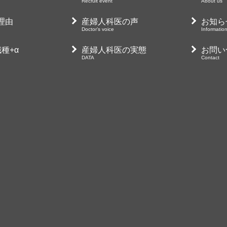
Recruit event
About us
産婦人科医の声
お
Doctor’s voice
Cont
理由
産婦人科医の声
お知ら
Doctor’s voice
Informatio
産婦人科医の実態
ダ
DATA
Down
種+α
産婦人科医の実態
お問い
DATA
Contact
委員会について
TH
About us
THA
サ
Site