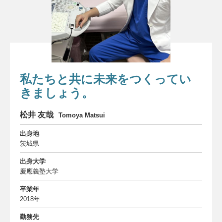
委員会について
About us
お知らせ
Information
お問い合わせ
私たちと共に未来をつくってい
Contact
きましょう。
ダウンロード
Download
松井 友哉
Tomoya Matsui
THANKS
出身地
THANKS
茨城県
サイトマップ
Site map
出身大学
慶應義塾大学
卒業年
2018年
勤務先