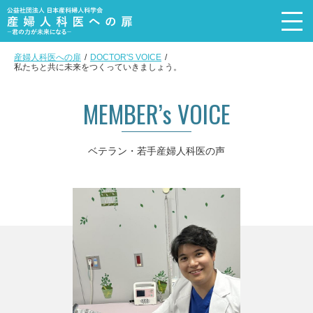
産婦人科医への扉
DOCTOR'S VOICE
私たちと共に未来をつくっていきましょう。
トップページ
Top page
MEMBER’s VOICE
メッセージ
Message
産婦人科を選ぶ理由
ベテラン・若手産婦人科医の声
Reason
産婦人科医の4職種+α
Subspecialty
活動内容
Recruit event
産婦人科医の声
Doctor’s voice
産婦人科医の実態
DATA