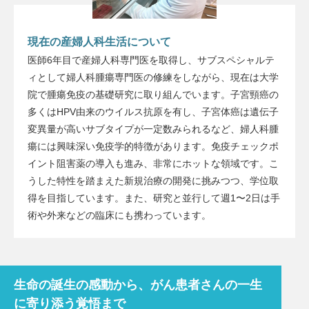
現在の産婦人科生活について
医師6年目で産婦人科専門医を取得し、サブスペシャルテ
ィとして婦人科腫瘍専門医の修練をしながら、現在は大学
院で腫瘍免疫の基礎研究に取り組んでいます。子宮頸癌の
多くはHPV由来のウイルス抗原を有し、子宮体癌は遺伝子
変異量が高いサブタイプが一定数みられるなど、婦人科腫
瘍には興味深い免疫学的特徴があります。免疫チェックポ
イント阻害薬の導入も進み、非常にホットな領域です。こ
うした特性を踏まえた新規治療の開発に挑みつつ、学位取
得を目指しています。また、研究と並行して週1〜2日は手
術や外来などの臨床にも携わっています。
生命の誕生の感動から、がん患者さんの一生
に寄り添う覚悟まで