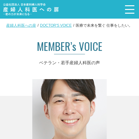
産婦人科医への扉
DOCTOR'S VOICE
医療で未来を繋ぐ 仕事をしたい。
トップページ
Top page
MEMBER’s VOICE
メッセージ
Message
ベテラン・若手産婦人科医の声
産婦人科を選ぶ理由
Reason
産婦人科医の4職種+α
Subspecialty
活動内容
Recruit event
産婦人科医の声
Doctor’s voice
産婦人科医の実態
DATA