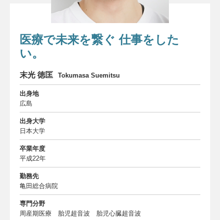
委員会について
About us
医療で未来を繋ぐ 仕事をした
お知らせ
い。
Information
お問い合わせ
末光 徳匡
Tokumasa Suemitsu
Contact
出身地
ダウンロード
広島
Download
出身大学
THANKS
日本大学
THANKS
卒業年度
サイトマップ
平成22年
Site map
勤務先
亀田総合病院
専門分野
周産期医療 胎児超音波 胎児心臓超音波