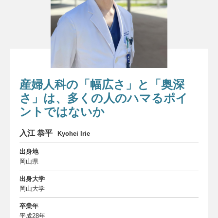
委員会について
About us
お知らせ
Information
お問い合わせ
Contact
産婦人科の「幅広さ」と「奥深
ダウンロード
さ」は、多くの人のハマるポイ
Download
ントではないか
THANKS
THANKS
入江 恭平
Kyohei Irie
サイトマップ
出身地
Site map
岡山県
出身大学
岡山大学
卒業年
平成28年