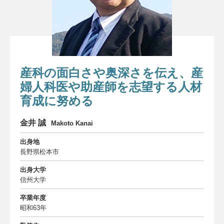
委員会について
About us
お知らせ
Information
産科の面白さや奥深さを伝え、産
お問い合わせ
Contact
婦人科医や助産師を志望する人材
ダウンロード
育成に努める
Download
金井 誠
Makoto Kanai
THANKS
THANKS
出身地
サイトマップ
長野県松本市
Site map
出身大学
信州大学
卒業年度
昭和63年