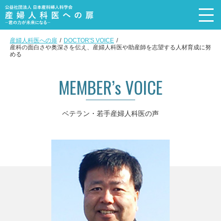
産婦人科医への扉
DOCTOR'S VOICE
産科の面白さや奥深さを伝え、産婦人科医や助産師を志望する人材育成に努
トップページ
める
Top page
メッセージ
MEMBER’s VOICE
Message
産婦人科を選ぶ理由
ベテラン・若手産婦人科医の声
Reason
産婦人科医の4職種+α
Subspecialty
活動内容
Recruit event
産婦人科医の声
Doctor’s voice
産婦人科医の実態
DATA